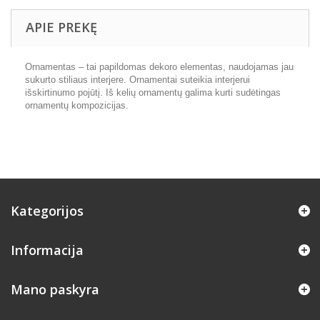
APIE PREKĘ
Ornamentas – tai papildomas dekoro elementas, naudojamas jau
sukurto stiliaus interjere. Ornamentai suteikia interjerui
išskirtinumo pojūtį. Iš kelių ornamentų galima kurti sudėtingas
ornamentų kompozicijas.
Kategorijos
Informacija
Mano paskyra