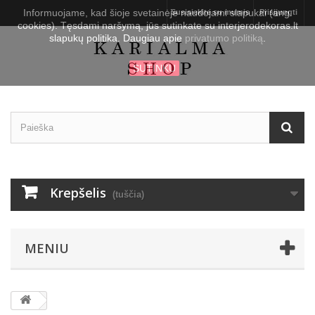
Informuojame, kad šioje svetainėje naudojami slapukai (ang.
Susisiekite su mumis
Prisijungti
cookies). Tęsdami naršymą, jūs sutinkate su interjerodekoras.lt
slapukų politika. Daugiau apie
privatumo politiką
.
SUTINKU
Krepšelis
(tuščia)
MENIU