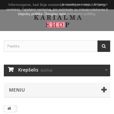
Informuojame, kad šioje svetainėje naudojami slapukai (ang.
Susisiekite su mumis
Prisijungti
cookies). Tęsdami naršymą, jūs sutinkate su interjerodekoras.lt
slapukų politika. Daugiau apie
privatumo politiką
.
SUTINKU
Krepšelis
(tuščia)
MENIU