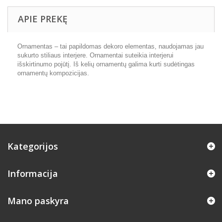
APIE PREKĘ
Ornamentas – tai papildomas dekoro elementas, naudojamas jau
sukurto stiliaus interjere. Ornamentai suteikia interjerui
išskirtinumo pojūtį. Iš kelių ornamentų galima kurti sudėtingas
ornamentų kompozicijas.
Kategorijos
Informacija
Mano paskyra