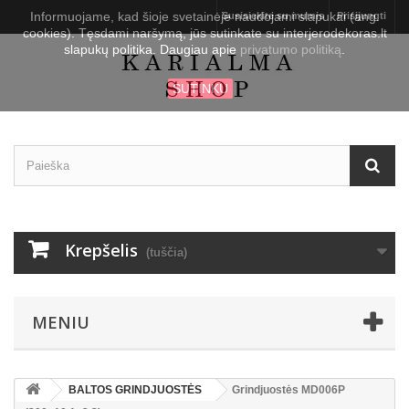
Informuojame, kad šioje svetainėje naudojami slapukai (ang.
Susisiekite su mumis
Prisijungti
cookies). Tęsdami naršymą, jūs sutinkate su interjerodekoras.lt
slapukų politika. Daugiau apie
privatumo politiką
.
SUTINKU
Krepšelis
(tuščia)
MENIU
BALTOS GRINDJUOSTĖS
Grindjuostės MD006P