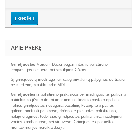
Į krepšelį
APIE PREKĘ
Grindjuostės
Mardom Decor pagamintos iš polistireno -
lengvos, jos nesuyra, bei yra ilgaamžiškos.
Šį grindjuosčių medžiaga turi daug privalumų palyginus su tradici
ne mediena, plastiku arba MDF.
Grindjuostės
iš polistireno praktiškos bei madingos, tai puikus p
asirinkimas jūsų buto, biuro ir administracinio pastato apdailai.
Tokios grindjuostės nesugeria pašalinių kvapų, taip pat jas
galima montuoti patalpose, drėgnose presuotas polistirenas,
nebijo drėgmės, todėl šias grindjuostės puikiai tinka naudojimui
vonios kambariuose, bei virtuvėse. Grindjuostės paruoštos
montavimui jos nereikia dažyti.