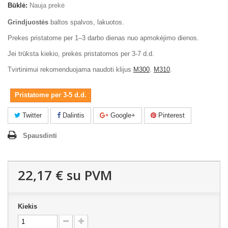
Būklė:
Nauja prekė
Grindjuostės
baltos spalvos, lakuotos.
Prekes pristatome per 1–3 darbo dienas nuo apmokėjimo dienos.
Jei trūksta kiekio, prekės pristatomos per 3-7 d.d.
Tvirtinimui rekomenduojama naudoti klijus
M300
.
M310
.
Pristatome per 3-5 d.d.
Twitter
Dalintis
Google+
Pinterest
Spausdinti
22,17 €
su PVM
Kiekis