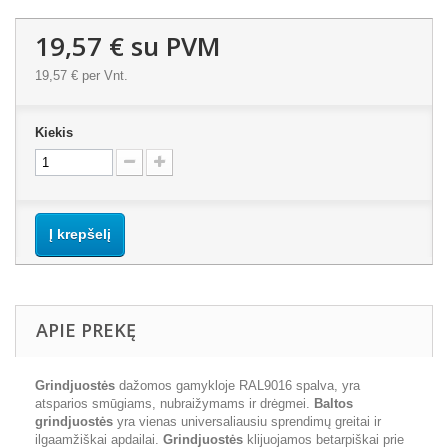
19,57 €
su PVM
19,57 €
per Vnt.
Kiekis
Į krepšelį
APIE PREKĘ
Grindjuostės
dažomos gamykloje RAL9016 spalva, yra
atsparios smūgiams, nubraižymams ir drėgmei.
Baltos
grindjuostės
yra vienas universaliausiu sprendimų greitai ir
ilgaamžiškai apdailai.
Grindjuostės
klijuojamos betarpiškai prie