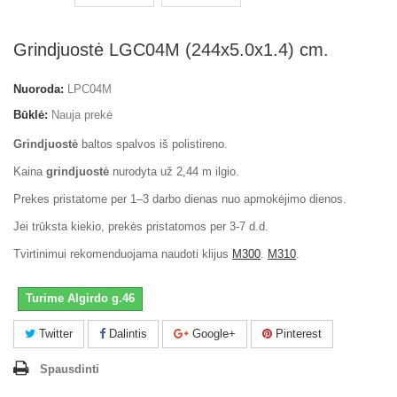
Grindjuostė LGC04M (244x5.0x1.4) cm.
Nuoroda:
LPC04M
Būklė:
Nauja prekė
Grindjuostė
baltos spalvos iš polistireno.
Kaina
grindjuostė
nurodyta už 2,44 m ilgio.
Prekes pristatome per 1–3 darbo dienas nuo apmokėjimo dienos.
Jei trūksta kiekio, prekės pristatomos per 3-7 d.d.
Tvirtinimui rekomenduojama naudoti klijus
M300
.
M310
.
Turime Algirdo g.46
Twitter
Dalintis
Google+
Pinterest
Spausdinti