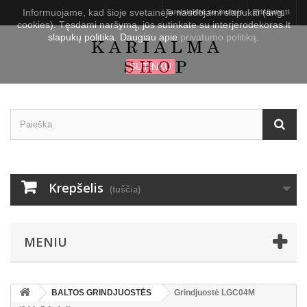
Informuojame, kad šioje svetainėje naudojami slapukai (ang.
Susisiekite su mumis
Prisijungti
cookies). Tęsdami naršymą, jūs sutinkate su interjerodekoras.lt
slapukų politika. Daugiau apie
privatumo politiką
.
SUTINKU
Krepšelis
(tuščia)
MENIU
BALTOS GRINDJUOSTĖS
Grindjuostė LGC04M