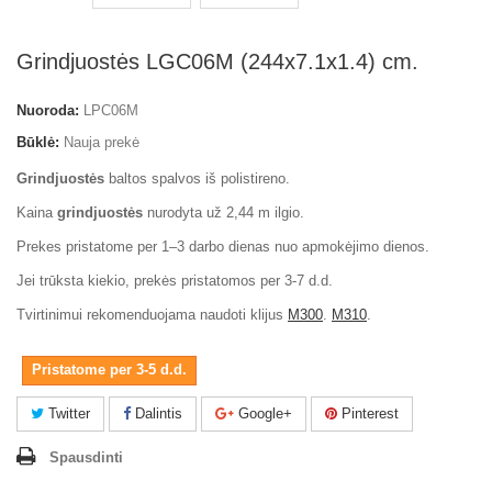
Grindjuostės LGC06M (244x7.1x1.4) cm.
Nuoroda:
LPC06M
Būklė:
Nauja prekė
Grindjuostės
baltos spalvos iš polistireno.
Kaina
grindjuostės
nurodyta už 2,44 m ilgio.
Prekes pristatome per 1–3 darbo dienas nuo apmokėjimo dienos.
Jei trūksta kiekio, prekės pristatomos per 3-7 d.d.
Tvirtinimui rekomenduojama naudoti klijus
M300
.
M310
.
Pristatome per 3-5 d.d.
Twitter
Dalintis
Google+
Pinterest
Spausdinti