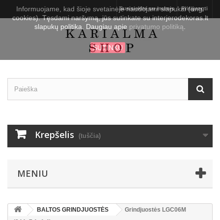
Informuojame, kad šioje svetainėje naudojami slapukai (ang.
Susisiekite su mumis
Prisijungti
cookies). Tęsdami naršymą, jūs sutinkate su interjerodekoras.lt
slapukų politika. Daugiau apie
privatumo politiką
.
SUTINKU
Krepšelis
(tuščia)
MENIU
BALTOS GRINDJUOSTĖS
Grindjuostės LGC06M