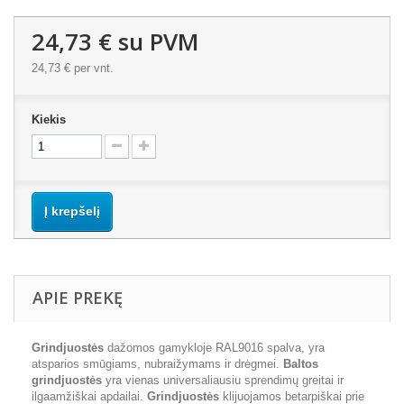
24,73 €
su PVM
24,73 €
per vnt.
Kiekis
Į krepšelį
APIE PREKĘ
Grindjuostės
dažomos gamykloje RAL9016 spalva, yra
atsparios smūgiams, nubraižymams ir drėgmei.
Baltos
grindjuostės
yra vienas universaliausiu sprendimų greitai ir
ilgaamžiškai apdailai.
Grindjuostės
klijuojamos betarpiškai prie