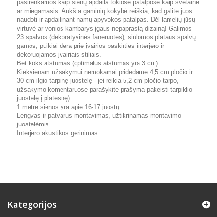
pasirenkamos kaip sienų apdaila tokiose patalpose kaip svetainė
ar miegamasis. Aukšta gaminių kokybė reiškia, kad galite juos
naudoti ir apdailinant namų apyvokos patalpas. Dėl lamelių jūsų
virtuvė ar vonios kambarys įgaus nepaprastą dizainą! Galimos
23 spalvos (dekoratyvinės faneruotės), siūlomos plataus spalvų
gamos, puikiai dera prie įvairios paskirties interjero ir
dekoruojamos įvairiais stiliais.
Bet koks atstumas (optimalus atstumas yra 3 cm).
Kiekvienam užsakymui nemokamai pridedame 4,5 cm pločio ir
30 cm ilgio tarpinę juostelę - jei reikia 5,2 cm pločio tarpo,
užsakymo komentaruose parašykite prašymą pakeisti tarpiklio
juostelę į platesnę).
1 metre sienos yra apie 16-17 juostų.
Lengvas ir patvarus montavimas, užtikrinamas montavimo
juostelėmis.
Interjero akustikos gerinimas.
Kategorijos