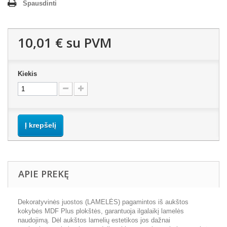
Spausdinti
10,01 €
su PVM
Kiekis
Į krepšelį
APIE PREKĘ
Dekoratyvinės juostos (LAMELĖS) pagamintos iš aukštos
kokybės MDF Plus plokštės, garantuoja ilgalaikį lamelės
naudojimą. Dėl aukštos lamelių estetikos jos dažnai