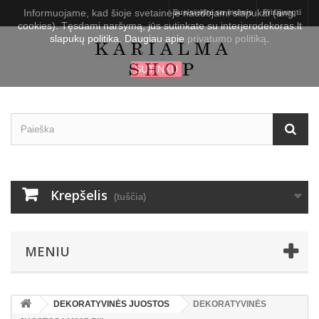
Informuojame, kad šioje svetainėje naudojami slapukai (ang.
Susisiekite su mumis
Prisijungti
cookies). Tęsdami naršymą, jūs sutinkate su interjerodekoras.lt
slapukų politika. Daugiau apie
privatumo politiką
.
SUTINKU
Krepšelis
(tuščia)
MENIU
DEKORATYVINĖS JUOSTOS
DEKORATYVINĖS