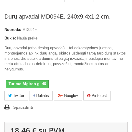
Durų apvadai MD094E. 240x9.4x1.2 cm.
Nuoroda:
MD094E
Būklė:
Nauja prekė
Durų apvadai (arba tiesiog apvadai) – tai dekoratyvinės juostos,
montuojamos aplink durų angą, skirtos uždengti tarpą tarp durų staktos
ir sienos. Jie suteikia durims užbaigtą išvaizdą ir paslepia montavimo
metu atsiradusius defektus, pavyzdžiui, montažines putas ar
nelygumus.
Turime Algirdo g. 46
Twitter
Dalintis
Google+
Pinterest
Spausdinti
18,46 €
su PVM