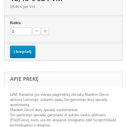
18,46 €
per Vnt
Kiekis
Į krepšelį
APIE PREKĘ
UAB Karialma yra vienas pagrindinių oficialių Mardom Decor
atstovų Lietuvoje, siūlantis platų šio gamintojo durų apvadų
asortimentą.
Mardom Decor durų apvadų asortimentas
Šio gamintojo apvadai gaminami iš aukšto tankio polimero
(PolyForce), kuris yra itin atsparus smūgiams (dėl ScratchShield
technologijos) ir drėgmei.