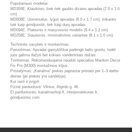
Populiariausi modeliai:
MD359E: Klasikinio, šiek tiek gaubto dizaino apvadas (7.0 x 1.6
cm).
MD008E: Universalus, lygus apvadas (8.0 x 1.7 cm), tinkantis
tiek kaip grindjuostė, tiek kaip durų apvadas.
MD094E: Platesnis ir masyvesnis modelis (9.4 x 1.2 cm).
MD258E: Siauresnis, minimalistinis variantas (8.1 x 1.0 cm).
Techninės savybės ir montavimas:
Paruošimas: Apvadai gamykliškai padengti baltu gruntu, todėl
juos galima dažyti bet kokiais vandeniniais dažais.
Tvirtinimas: Rekomenduojama naudoti specialius Mardom Decor
Fix Pro (M300) montažinius klijus.
Pristatymas: „Karialma“ prekes paprastai pristato per 1–3 darbo
dienas (jei prekės yra sandėlyje).
Kur rasti ir įsigyti:
Fizinė parduotuvė: Vilnius, Algirdo g. 46.
El.parduotuvės: karialmashop.lt, interjerodekoras.lt,
grindjuostes.com.