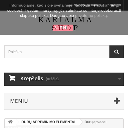
Informuojame, kad šioje svetainėje naudojami slapukai (ang.
Susisiekite su mumis
Prisijungti
cookies). Tęsdami naršymą, jūs sutinkate su interjerodekoras.lt
slapukų politika. Daugiau apie
privatumo politiką
.
SUTINKU
Krepšelis
(tuščia)
MENIU
DURŲ APRĖMINIMO ELEMENTAI
Durų apvadai