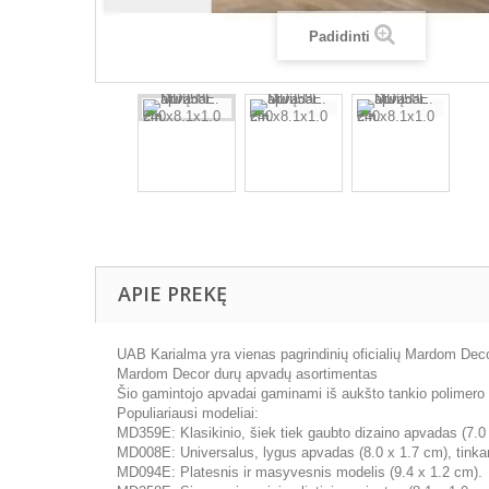
Padidinti
APIE PREKĘ
UAB Karialma yra vienas pagrindinių oficialių Mardom Decor
Mardom Decor durų apvadų asortimentas
Šio gamintojo apvadai gaminami iš aukšto tankio polimero (
Populiariausi modeliai:
MD359E: Klasikinio, šiek tiek gaubto dizaino apvadas (7.0
MD008E: Universalus, lygus apvadas (8.0 x 1.7 cm), tinkant
MD094E: Platesnis ir masyvesnis modelis (9.4 x 1.2 cm).