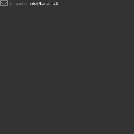
El. paštas:
info@karialma.lt