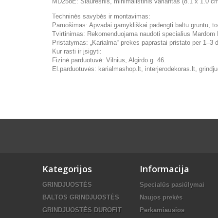
MD258E: Siauresnis, minimalistinis variantas (8.1 x 1.0 cm
Techninės savybės ir montavimas:
Paruošimas: Apvadai gamykliškai padengti baltu gruntu, tod
Tvirtinimas: Rekomenduojama naudoti specialius Mardom D
Pristatymas: „Karialma“ prekes paprastai pristato per 1–3 d
Kur rasti ir įsigyti:
Fizinė parduotuvė: Vilnius, Algirdo g. 46.
El.parduotuvės: karialmashop.lt, interjerodekoras.lt, grind
Kategorijos
Informacija
GRINDJUOSTĖS
Specialūs pasiūlymai
BALTOS GRINDJUOSTĖS
Naujos prekės
GRINDJUOSTĖS DUROFIT
Perkamiausios