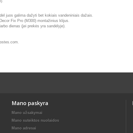
).
ėl juos galima dažyti bet kokiais vandeniniais dažais.
ecor Fix Pro (M300) montažinius klijus.
arbo dienas (jei prekės yra sandėlyje).
juostes.com.
Mano paskyra
Mano užsakymai
Mano suteiktos nuolaidos
Mano adresai