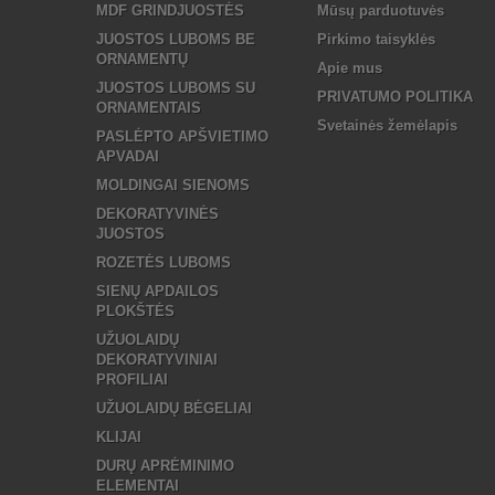
MDF GRINDJUOSTĖS
Mūsų parduotuvės
JUOSTOS LUBOMS BE
Pirkimo taisyklės
ORNAMENTŲ
Apie mus
JUOSTOS LUBOMS SU
PRIVATUMO POLITIKA
ORNAMENTAIS
Svetainės žemėlapis
PASLĖPTO APŠVIETIMO
APVADAI
MOLDINGAI SIENOMS
DEKORATYVINĖS
JUOSTOS
ROZETĖS LUBOMS
SIENŲ APDAILOS
PLOKŠTĖS
UŽUOLAIDŲ
DEKORATYVINIAI
PROFILIAI
UŽUOLAIDŲ BĖGELIAI
KLIJAI
DURŲ APRĖMINIMO
ELEMENTAI