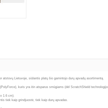
 atstovų Lietuvoje, siūlantis platų šio gamintojo durų apvadų asortimentą.
PolyForce), kuris yra itin atsparus smūgiams (dėl ScratchShield technologijos
 x 1.6 cm).
is tiek kaip grindjuostė, tiek kaip durų apvadas.