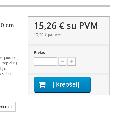
15,26 €
su PVM
.0 cm.
15,26 €
per Vnt
Kiekis
ės juostos,
 tarp durų
ą ir
zdžiui,
Į krepšelį
nterest