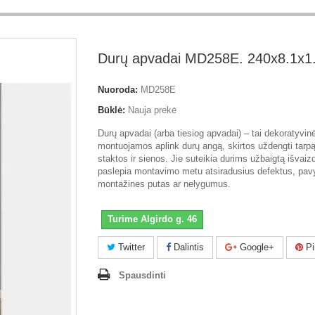
Durų apvadai MD258E. 240x8.1x1
Nuoroda:
MD258E
Būklė:
Nauja prekė
Durų apvadai (arba tiesiog apvadai) – tai dekoratyvin
montuojamos aplink durų angą, skirtos uždengti tarpą
staktos ir sienos. Jie suteikia durims užbaigtą išvaizd
paslepia montavimo metu atsiradusius defektus, pavy
montažines putas ar nelygumus.
Turime Algirdo g. 46
Twitter
Dalintis
Google+
Pi
Spausdinti