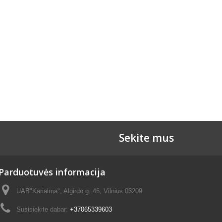
Sekite mus
Parduotuvės informacija
UAB"Karialma", Algirdo g. 46, Vilnius 03209
Susisiekite dabar:
+37065339603