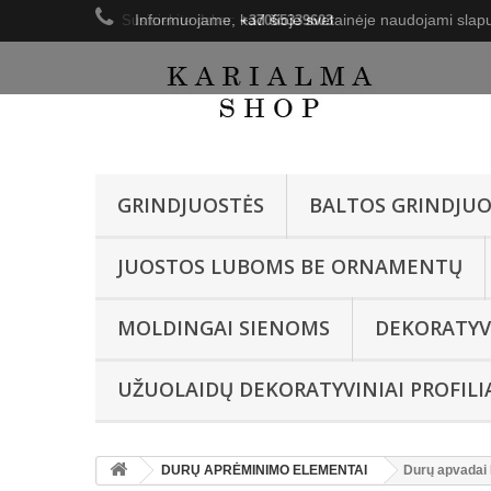
Informuojame, kad šioje svetainėje naudojami slapu
Susisiekite dabar:
+37065339603
GRINDJUOSTĖS
BALTOS GRINDJUO
JUOSTOS LUBOMS BE ORNAMENTŲ
MOLDINGAI SIENOMS
DEKORATYV
UŽUOLAIDŲ DEKORATYVINIAI PROFILI
DURŲ APRĖMINIMO ELEMENTAI
Durų apvadai