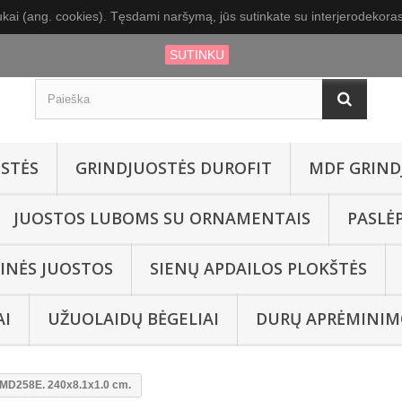
kai (ang. cookies). Tęsdami naršymą, jūs sutinkate su interjerodekoras.
SUTINKU
STĖS
GRINDJUOSTĖS DUROFIT
MDF GRIND
JUOSTOS LUBOMS SU ORNAMENTAIS
PASLĖ
INĖS JUOSTOS
SIENŲ APDAILOS PLOKŠTĖS
AI
UŽUOLAIDŲ BĖGELIAI
DURŲ APRĖMINIM
 MD258E. 240x8.1x1.0 cm.