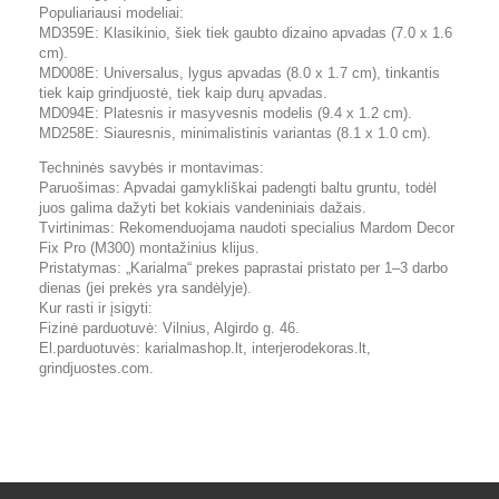
Populiariausi modeliai:
MD359E: Klasikinio, šiek tiek gaubto dizaino apvadas (7.0 x 1.6
cm).
MD008E: Universalus, lygus apvadas (8.0 x 1.7 cm), tinkantis
tiek kaip grindjuostė, tiek kaip durų apvadas.
MD094E: Platesnis ir masyvesnis modelis (9.4 x 1.2 cm).
MD258E: Siauresnis, minimalistinis variantas (8.1 x 1.0 cm).
Techninės savybės ir montavimas:
Paruošimas: Apvadai gamykliškai padengti baltu gruntu, todėl
juos galima dažyti bet kokiais vandeniniais dažais.
Tvirtinimas: Rekomenduojama naudoti specialius Mardom Decor
Fix Pro (M300) montažinius klijus.
Pristatymas: „Karialma“ prekes paprastai pristato per 1–3 darbo
dienas (jei prekės yra sandėlyje).
Kur rasti ir įsigyti:
Fizinė parduotuvė: Vilnius, Algirdo g. 46.
El.parduotuvės: karialmashop.lt, interjerodekoras.lt,
grindjuostes.com.