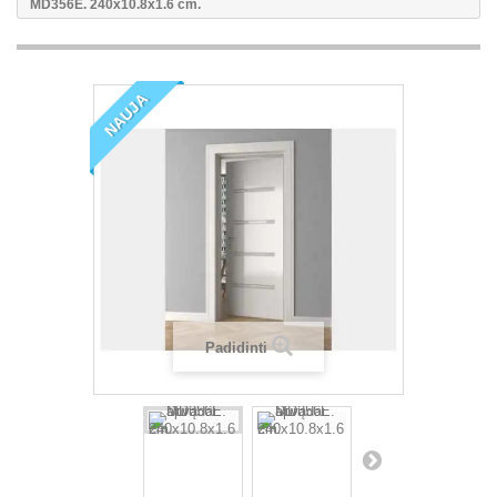
MD356E. 240x10.8x1.6 cm.
NAUJA
Padidinti