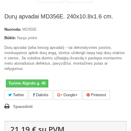
Durų apvadai MD356E. 240x10.8x1.6 cm.
Nuoroda:
MD356E
Būklė:
Nauja prekė
Durų apvadai (arba tiesiog apvadai) – tai dekoratyvinės juostos,
montuojamos aplink durų angą, skirtos uždengti tarpą tarp durų staktos
ir sienos. Jie suteikia durims užbaigtą išvaizdą ir paslepia montavimo
metu atsiradusius defektus, pavyzdžiui, montažines putas ar
nelygumus.
Turime Algirdo g. 46
Twitter
Dalintis
Google+
Pinterest
Spausdinti
21,19 €
su PVM