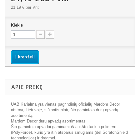
21,19 €
per Vnt
Kiekis
Į krepšelį
APIE PREKĘ
UAB Karialma yra vienas pagrindinių oficialių Mardom Decor
atstovų Lietuvoje, siūlantis platų šio gamintojo durų apvadų
asortimentą.
Mardom Decor durų apvadų asortimentas
Šio gamintojo apvadai gaminami iš aukšto tankio polimero
(PolyForce), kuris yra itin atsparus smūgiams (dėl ScratchShield
technologijos) ir drėgmei.