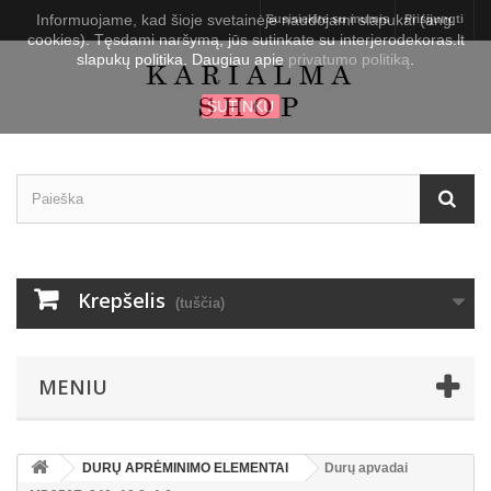
Informuojame, kad šioje svetainėje naudojami slapukai (ang.
Susisiekite su mumis
Prisijungti
cookies). Tęsdami naršymą, jūs sutinkate su interjerodekoras.lt
slapukų politika. Daugiau apie
privatumo politiką
.
SUTINKU
Krepšelis
(tuščia)
MENIU
DURŲ APRĖMINIMO ELEMENTAI
Durų apvadai