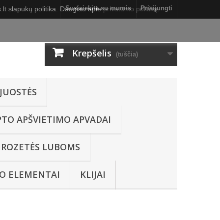
Susisiekite su mumis
Prisijungti
lt slapukų politika. Daugiau apie
privatumo politiką
.
Krepšelis
(tuščia)
JUOSTĖS
PTO APŠVIETIMO APVADAI
ROZETĖS LUBOMS
O ELEMENTAI
KLIJAI