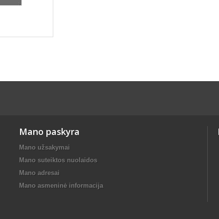
Mano paskyra
Mano užsakymai
Mano suteiktos nuolaidos
Mano adresai
Mano asmeninė informacija