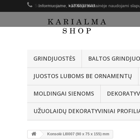
Informuojame, kad šioje svetainėje naudojami slapu
Susisiekite dabar:
+37065339603
GRINDJUOSTĖS
BALTOS GRINDJUO
JUOSTOS LUBOMS BE ORNAMENTŲ
MOLDINGAI SIENOMS
DEKORATYV
UŽUOLAIDŲ DEKORATYVINIAI PROFILI
Konsolė LI0007 (90 x 75 x 155) mm