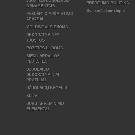
JUOSTOS LUBOMS SU
PRIVATUMO POLITIKA
ORNAMENTAIS
Svetainės žemėlapis
PASLĖPTO APŠVIETIMO
APVADAI
MOLDINGAI SIENOMS
DEKORATYVINĖS
JUOSTOS
ROZETĖS LUBOMS
SIENŲ APDAILOS
PLOKŠTĖS
UŽUOLAIDŲ
DEKORATYVINIAI
PROFILIAI
UŽUOLAIDŲ BĖGELIAI
KLIJAI
DURŲ APRĖMINIMO
ELEMENTAI