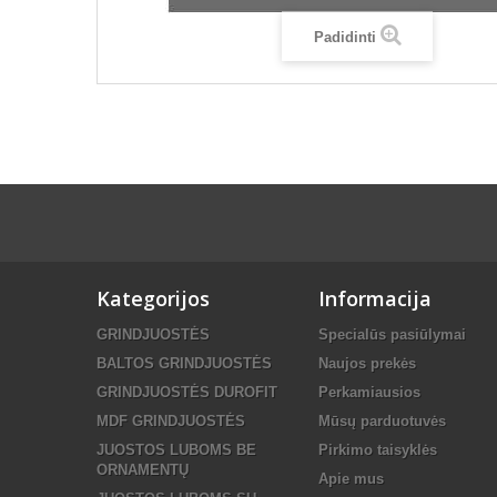
Padidinti
Kategorijos
Informacija
GRINDJUOSTĖS
Specialūs pasiūlymai
BALTOS GRINDJUOSTĖS
Naujos prekės
GRINDJUOSTĖS DUROFIT
Perkamiausios
MDF GRINDJUOSTĖS
Mūsų parduotuvės
JUOSTOS LUBOMS BE
Pirkimo taisyklės
ORNAMENTŲ
Apie mus