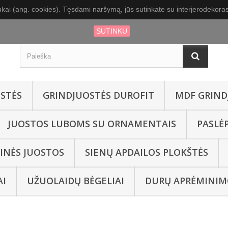
kai (ang. cookies). Tęsdami naršymą, jūs sutinkate su interjerodekoras.
SUTINKU
STĖS
GRINDJUOSTĖS DUROFIT
MDF GRIND
JUOSTOS LUBOMS SU ORNAMENTAIS
PASLĖ
INĖS JUOSTOS
SIENŲ APDAILOS PLOKŠTĖS
AI
UŽUOLAIDŲ BĖGELIAI
DURŲ APRĖMINIM