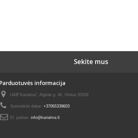
Sekite mus
Parduotuvės informacija
UAB"Karialma", Algirdo g. 46, Vilnius 03209
Susisiekite dabar:
+37065339603
El. paštas:
info@karialma.lt