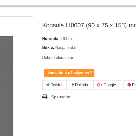
Konsolė LI0007 (90 x 75 x 155) 
Nuoroda:
LI0007
Būklė:
Nauja prekė
Dekoro elementai.
Išankstinis užsakymas *
Twitter
Dalintis
Google+
Pi
Spausdinti