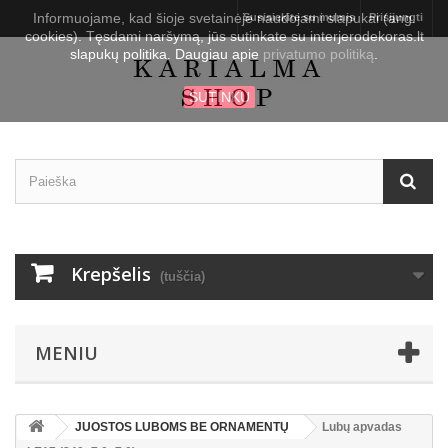
Informuojame, kad šioje svetainėje naudojami slapukai (ang.
Susisiekite su mumis
Prisijungti
cookies). Tęsdami naršymą, jūs sutinkate su interjerodekoras.lt
slapukų politika. Daugiau apie
privatumo politiką
.
SUTINKU
Krepšelis
(tuščia)
MENIU
JUOSTOS LUBOMS BE ORNAMENTŲ
Lubų apvadas