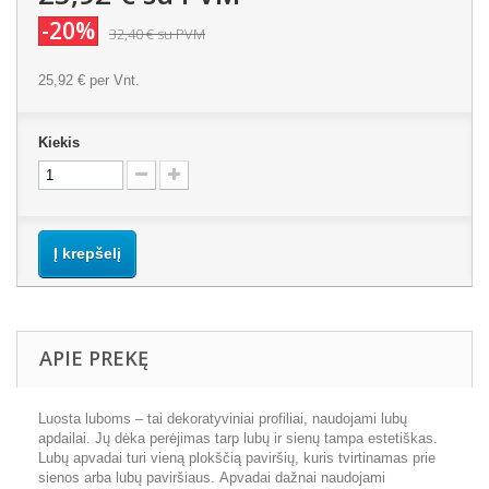
-20%
32,40 €
su PVM
25,92 €
per Vnt.
Kiekis
Į krepšelį
APIE PREKĘ
Luosta luboms – tai dekoratyviniai profiliai, naudojami lubų
apdailai. Jų dėka perėjimas tarp lubų ir sienų tampa estetiškas.
Lubų apvadai turi vieną plokščią paviršių, kuris tvirtinamas prie
sienos arba lubų paviršiaus. Apvadai dažnai naudojami