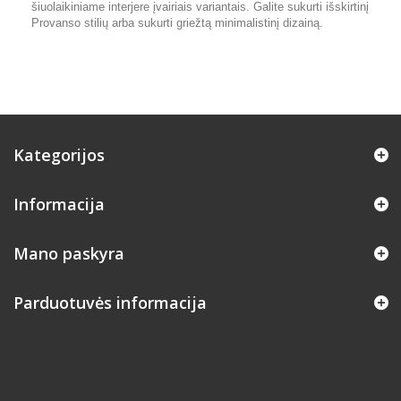
šiuolaikiniame interjere įvairiais variantais. Galite sukurti išskirtinį
Provanso stilių arba sukurti griežtą minimalistinį dizainą.
Kategorijos
Informacija
Mano paskyra
Parduotuvės informacija