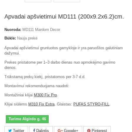
Apvadai apšvietimui MD111 (200x9.2x6.2)cm.
Nuoroda:
MD111 Mardom Decor
Būklė:
Nauja prekė
Apvadai apšvietimui gruntuotos gamykloje ir yra paruoštos galutiniam
dažymui.
Prekes pristatome per 1–3 darbo dienas nuo apmokėjimo gavimo
dienos.
Trūkstamą prekų kiekį, pristatomos per 3-7 d.d.
Montavimui rekomenduojama naudoti:
Montažiniai klijai
M300 Fix Pro
.
Klijai siūlėms
M310 Fix Extra
. Glaistas:
PUFAS STYRO-FILL
.
Turime Algirdo g. 46
Twitter
Dalintis
Google+
Pinterest