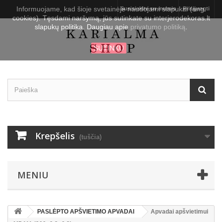
Informuojame, kad šioje svetainėje naudojami slapukai (ang.
Susisiekite su mumis
Prisijungti
cookies). Tęsdami naršymą, jūs sutinkate su interjerodekoras.lt
slapukų politika. Daugiau apie
privatumo politiką
.
SUTINKU
Krepšelis
(tuščia)
MENIU
PASLĖPTO APŠVIETIMO APVADAI
Apvadai apšvietimui