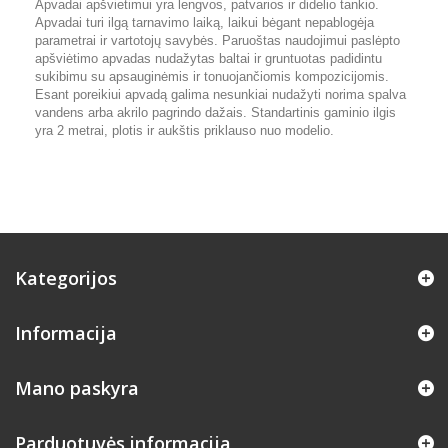
Apvadai apšvietimui yra lengvos, patvarios ir didelio tankio.
Apvadai turi ilgą tarnavimo laiką, laikui bėgant nepablogėja
parametrai ir vartotojų savybės. Paruoštas naudojimui paslėpto
apšviėtimo apvadas nudažytas baltai ir gruntuotas padidintu
sukibimu su apsauginėmis ir tonuojančiomis kompozicijomis.
Esant poreikiui apvadą galima nesunkiai nudažyti norima spalva
vandens arba akrilo pagrindo dažais. Standartinis gaminio ilgis
yra 2 metrai, plotis ir aukštis priklauso nuo modelio.
Kategorijos
Informacija
Mano paskyra
Parduotuvės informacija