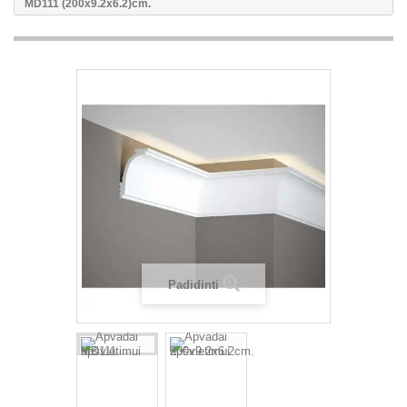
MD111 (200x9.2x6.2)cm.
Padidinti