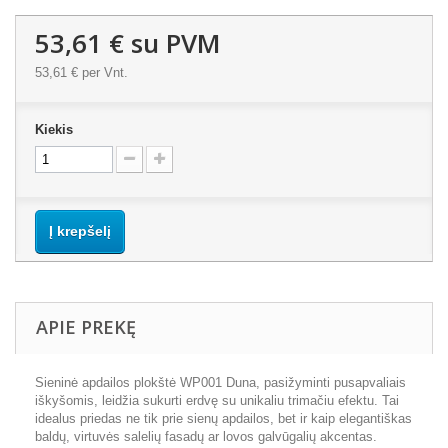
53,61 €
su PVM
53,61 €
per Vnt.
Kiekis
Į krepšelį
APIE PREKĘ
Sieninė apdailos plokštė WP001 Duna, pasižyminti pusapvaliais
iškyšomis, leidžia sukurti erdvę su unikaliu trimačiu efektu. Tai
idealus priedas ne tik prie sienų apdailos, bet ir kaip elegantiškas
baldų, virtuvės salelių fasadų ar lovos galvūgalių akcentas.