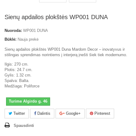
Sienų apdailos plokštės WP001 DUNA
Nuoroda:
WP001 DUNA
Būklė:
Nauja prekė
Sienų apdailos plokštės WP001 Duna Mardom Decor – inovatyvus ir
stilingas sprendimas norintiems į interjerą įnešti šiek tiek modernumo.
Ilgis: 270 cm.
Plotis: 24.7 cm.
Gylis: 1.32 cm.
Spalva: Balta.
Medžiaga: Poliforce
Turime Algirdo g. 46
Twitter
Dalintis
Google+
Pinterest
Spausdinti