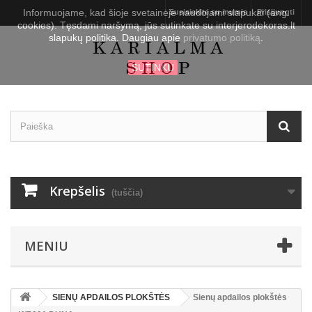
Informuojame, kad šioje svetainėje naudojami slapukai (ang.
Susisiekite su mumis
Prisijungti
cookies). Tęsdami naršymą, jūs sutinkate su interjerodekoras.lt
slapukų politika. Daugiau apie
privatumo politiką
.
SUTINKU
Krepšelis
(tuščia)
MENIU
SIENŲ APDAILOS PLOKŠTĖS
Sienų apdailos plokštės