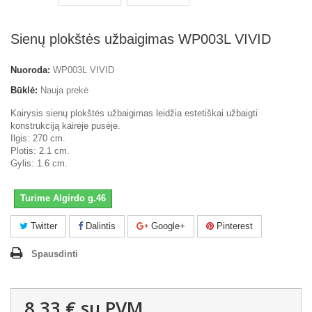
Sienų plokštės užbaigimas WP003L VIVID
Nuoroda:
WP003L VIVID
Būklė:
Nauja prekė
Kairysis sienų plokštės užbaigimas leidžia estetiškai užbaigti
konstrukciją kairėje pusėje.
Ilgis: 270 cm.
Plotis: 2.1 cm.
Gylis: 1.6 cm.
Turime Algirdo g.46
Twitter
Dalintis
Google+
Pinterest
Spausdinti
8,33 €
su PVM