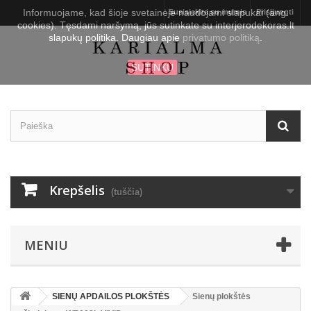
Informuojame, kad šioje svetainėje naudojami slapukai (ang.
Susisiekite su mumis
Prisijungti
cookies). Tęsdami naršymą, jūs sutinkate su interjerodekoras.lt
slapukų politika. Daugiau apie
privatumo politiką
.
SUTINKU
Krepšelis
(tuščia)
MENIU
SIENŲ APDAILOS PLOKŠTĖS
Sienų plokštės