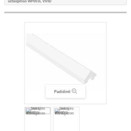
užbaigimas WP003L VIVID
Padidinti