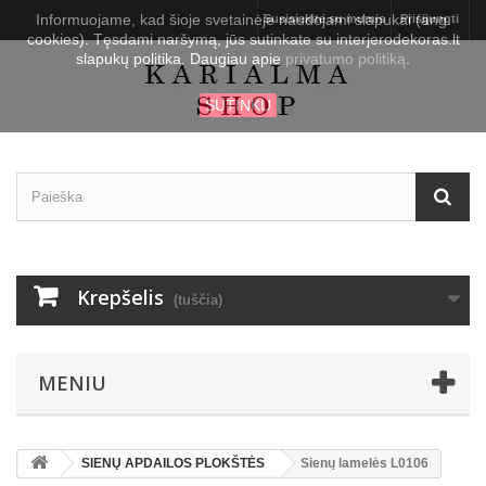
Informuojame, kad šioje svetainėje naudojami slapukai (ang.
Susisiekite su mumis
Prisijungti
cookies). Tęsdami naršymą, jūs sutinkate su interjerodekoras.lt
slapukų politika. Daugiau apie
privatumo politiką
.
SUTINKU
Krepšelis
(tuščia)
MENIU
SIENŲ APDAILOS PLOKŠTĖS
Sienų lamelės L0106