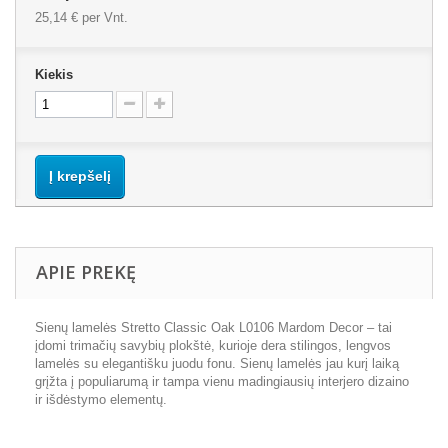
25,14 €
per Vnt.
Kiekis
Į krepšelį
APIE PREKĘ
Sienų lamelės Stretto
Classic Oak
L0106 Mardom Decor – tai
įdomi trimačių savybių plokštė, kurioje dera stilingos, lengvos
lamelės su elegantišku juodu fonu. Sienų lamelės jau kurį laiką
grįžta į populiarumą ir tampa vienu madingiausių interjero dizaino
ir išdėstymo elementų.