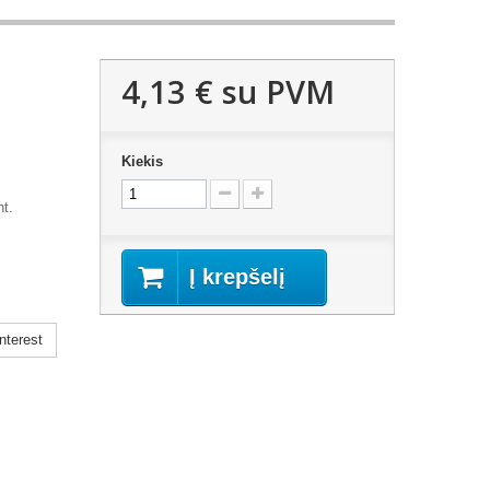
4,13 €
su PVM
Kiekis
nt.
Į krepšelį
nterest