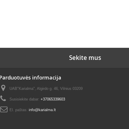
Sekite mus
Parduotuvės informacija
UAB"Karialma", Algirdo g. 46, Vilnius 03209
Susisiekite dabar:
+37065339603
El. paštas:
info@karialma.lt