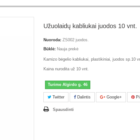
Užuolaidų kabliukai juodos 10 vnt.
Nuoroda:
ZS002 juodos.
Būklė:
Nauja prekė
Karnizo bėgelio kabliukai, plastikiniai, juodos sp.10 v
Kaina nurodita už 10 vnt.
Turime Algirdo g. 46
Twitter
Dalintis
Google+
Pi
Spausdinti