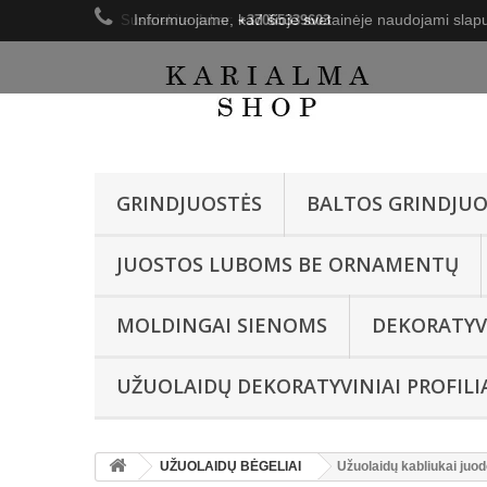
Informuojame, kad šioje svetainėje naudojami slapu
Susisiekite dabar:
+37065339603
GRINDJUOSTĖS
BALTOS GRINDJUO
JUOSTOS LUBOMS BE ORNAMENTŲ
MOLDINGAI SIENOMS
DEKORATYV
UŽUOLAIDŲ DEKORATYVINIAI PROFILI
UŽUOLAIDŲ BĖGELIAI
Užuolaidų kabliukai juod