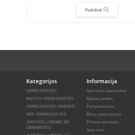
Padidinti
Kategorijos
Informacija
GRINDJUOSTĖS
Specialūs pasiūlymai
BALTOS GRINDJUOSTĖS
Naujos prekės
GRINDJUOSTĖS DUROFIT
Perkamiausios
MDF GRINDJUOSTĖS
Mūsų parduotuvės
JUOSTOS LUBOMS BE
Pirkimo taisyklės
ORNAMENTŲ
Apie mus