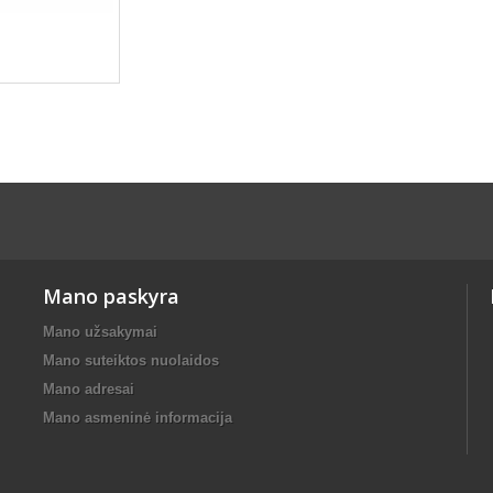
Mano paskyra
Mano užsakymai
Mano suteiktos nuolaidos
Mano adresai
Mano asmeninė informacija