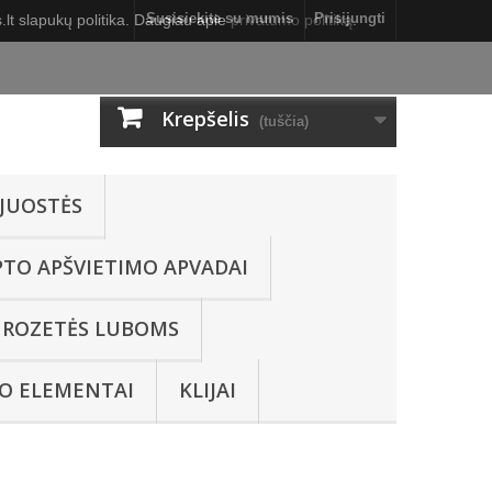
Susisiekite su mumis
Prisijungti
lt slapukų politika. Daugiau apie
privatumo politiką
.
Krepšelis
(tuščia)
JUOSTĖS
PTO APŠVIETIMO APVADAI
ROZETĖS LUBOMS
O ELEMENTAI
KLIJAI