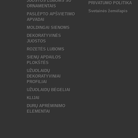
JUOSTOS LUBOMS SU
PRIVATUMO POLITIKA
ORNAMENTAIS
Svetainės žemėlapis
PASLĖPTO APŠVIETIMO
APVADAI
MOLDINGAI SIENOMS
DEKORATYVINĖS
JUOSTOS
ROZETĖS LUBOMS
SIENŲ APDAILOS
PLOKŠTĖS
UŽUOLAIDŲ
DEKORATYVINIAI
PROFILIAI
UŽUOLAIDŲ BĖGELIAI
KLIJAI
DURŲ APRĖMINIMO
ELEMENTAI