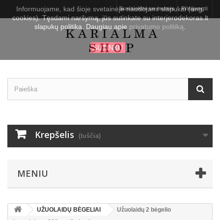
Informuojame, kad šioje svetainėje naudojami slapukai (ang.
Susisiekite su mumis
Prisijungti
cookies). Tęsdami naršymą, jūs sutinkate su interjerodekoras.lt
slapukų politika. Daugiau apie
privatumo politiką
.
SUTINKU
Krepšelis
(tuščia)
MENIU
UŽUOLAIDŲ BĖGELIAI
Užuolaidų 2 bėgelio