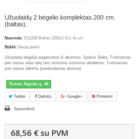
Užuolaidų 2 bėgelio komplektas.200 cm.
(baltas).
Nuoroda:
ZS2200 Baltas (200x2.0x1.4) cm.
Būklė:
Nauja prekė
Užuolaidų bėgeliai pagamintos iš aliuminio. Spalva: Balta. Tvirtinamas
prie sienos arba lubų tam skirtomis tvirtinimo detalėmis. Tvirtinamas
prie sienos laikiklis (parduodamas atskirai).
Turime Algirdo g. 46
Twitter
Dalintis
Google+
Pinterest
Spausdinti
68,56 €
su PVM