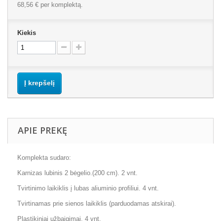
68,56 €
per komplektą.
Kiekis
Į krepšelį
APIE PREKĘ
Komplekta sudaro:
Karnizas lubinis 2 bėgelio.(200 cm). 2 vnt.
Tvirtinimo laikiklis į lubas aliuminio profiliui. 4 vnt.
Tvirtinamas prie sienos laikiklis (parduodamas atskirai).
Plastikiniai užbaigimai. 4 vnt.