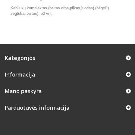
Kabliukų komplektas (baltas arba,pilkas,juodas).(bėgelių
segtukai baltos). 50 vnt.
Kategorijos
Informacija
Mano paskyra
Parduotuvės informacija