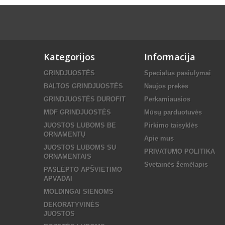
Kategorijos
Informacija
GRINDJUOSTĖS
Specialūs pasiūlymai
BALTOS GRINDJUOSTĖS
Naujos prekės
GRINDJUOSTĖS DUROFIT
Perkamiausios
MDF GRINDJUOSTĖS
Mūsų parduotuvės
JUOSTOS LUBOMS BE
Pirkimo taisyklės
ORNAMENTŲ
Apie mus
JUOSTOS LUBOMS SU
PRIVATUMO POLITIKA
ORNAMENTAIS
Svetainės žemėlapis
PASLĖPTO APŠVIETIMO
APVADAI
MOLDINGAI SIENOMS
DEKORATYVINĖS
JUOSTOS