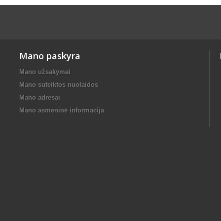
Mano paskyra
Mano užsakymai
Mano suteiktos nuolaidos
Mano adresai
Mano asmeninė informacija