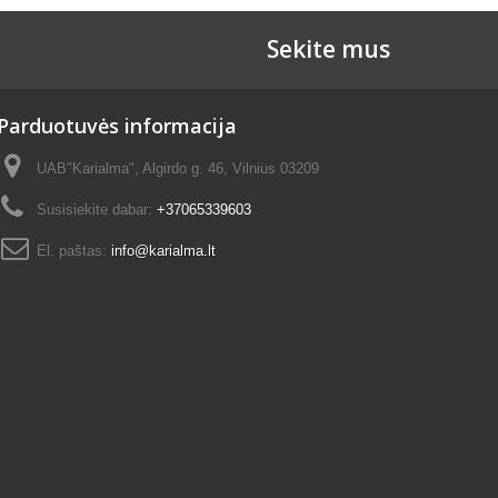
Sekite mus
Parduotuvės informacija
UAB"Karialma", Algirdo g. 46, Vilnius 03209
Susisiekite dabar:
+37065339603
El. paštas:
info@karialma.lt