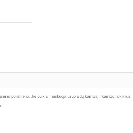
ami iš polistireno. Jie puikiai maskuoja užuolaidų karnizą ir karnizo laikiklius.
e.