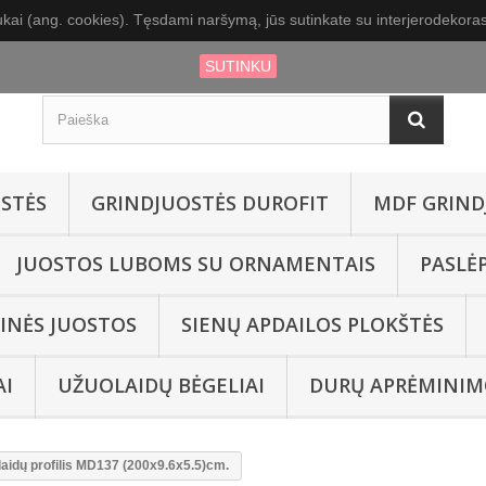
kai (ang. cookies). Tęsdami naršymą, jūs sutinkate su interjerodekoras.
SUTINKU
STĖS
GRINDJUOSTĖS DUROFIT
MDF GRIND
JUOSTOS LUBOMS SU ORNAMENTAIS
PASLĖ
INĖS JUOSTOS
SIENŲ APDAILOS PLOKŠTĖS
AI
UŽUOLAIDŲ BĖGELIAI
DURŲ APRĖMINIM
aidų profilis MD137 (200x9.6x5.5)cm.