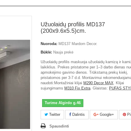
Užuolaidų profilis MD137
(200x9.6x5.5)cm.
Nuoroda:
MD137 Mardom Decor.
Būklė:
Nauja prekė
Užuolaidų profilis maskuoja užuolaidų karnizą ir karn
laikiklius. Prekes pristatome per 1–3 darbo dienas nu
apmokėjimo gavimo dienos. Trūkstamą prekų kiekį,
pristatomos per 3-7 d.d. Montavimui rekomenduojam
naudoti:Montažiniai klijai
M290 Decor MAX
. Klijai
sujungimams
M310 Fix Extra
. Glaistas:
PUFAS STY
Turime Algirdo g.46
Twitter
Dalintis
Google+
Pi
Spausdinti