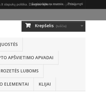
Susisiekite su mumis
Prisijungti
lt slapukų politika. Daugiau apie
privatumo politiką
.
Krepšelis
(tuščia)
JUOSTĖS
PTO APŠVIETIMO APVADAI
ROZETĖS LUBOMS
O ELEMENTAI
KLIJAI