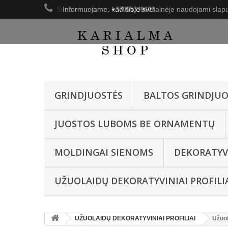
Informuojame, kad šioje svetainėje naudojami slapu
Susisiekite dabar:
+37065339603
GRINDJUOSTĖS
BALTOS GRINDJUO
JUOSTOS LUBOMS BE ORNAMENTŲ
MOLDINGAI SIENOMS
DEKORATYV
UŽUOLAIDŲ DEKORATYVINIAI PROFILI
UŽUOLAIDŲ DEKORATYVINIAI PROFILIAI
Užuol