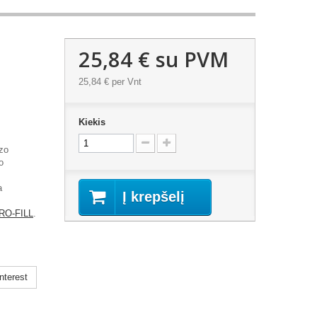
25,84 €
su PVM
25,84 €
per Vnt
Kiekis
izo
o
a
Į krepšelį
RO-FILL
.
nterest