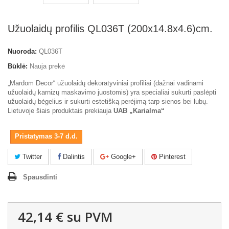
Užuolaidų profilis QL036T (200x14.8x4.6)cm.
Nuoroda:
QL036T
Būklė:
Nauja prekė
„Mardom Decor“ užuolaidų dekoratyviniai profiliai (dažnai vadinami
užuolaidų karnizų maskavimo juostomis) yra specialiai sukurti paslėpti
užuolaidų bėgelius ir sukurti estetišką perėjimą tarp sienos bei lubų.
Lietuvoje šiais produktais prekiauja
UAB „Karialma“
Pristatymas 3-7 d.d.
Twitter
Dalintis
Google+
Pinterest
Spausdinti
42,14 €
su PVM