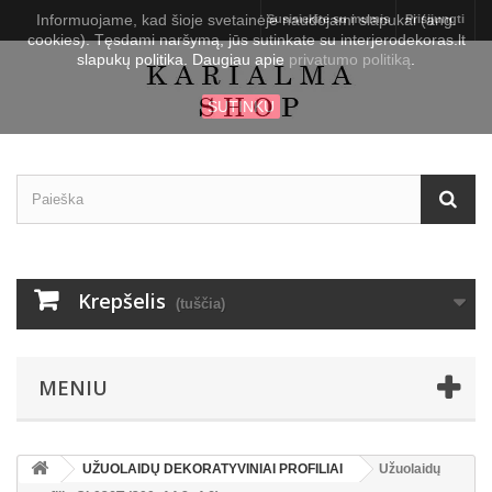
Informuojame, kad šioje svetainėje naudojami slapukai (ang.
Susisiekite su mumis
Prisijungti
cookies). Tęsdami naršymą, jūs sutinkate su interjerodekoras.lt
slapukų politika. Daugiau apie
privatumo politiką
.
SUTINKU
Krepšelis
(tuščia)
MENIU
UŽUOLAIDŲ DEKORATYVINIAI PROFILIAI
Užuolaidų