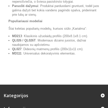
nepersišviečia, o šviesa pasiskirsto tolygiai.
Paruošti dažymui
: Produktai parduodami gruntuoti, todėl juos
galima dažyti bet kokia vandens pagrindo spalva, priderinant
prie lubų ar sienų.
Populiariausi modeliai
Štai keletas populiarių modelių, kuriuos siūlo „Karialma“:
MD213
: Klasikinis užuolaidų profilis (200x8.1x8.1 cm).
QL026 / QL026T
: Modernaus dizaino juostos, dažnai
naudojamos su apšvietimu.
QL027
: Didesnių matmenų profilis (200x11x11 cm).
MD111
: Universalus dekoratyvinis elementas.
Kategorijos