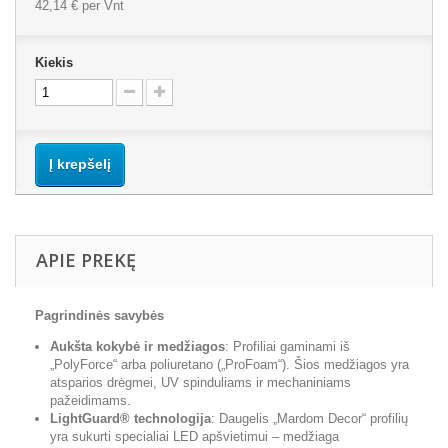
42,14 €
per Vnt
Kiekis
Į krepšelį
APIE PREKĘ
Pagrindinės savybės
Aukšta kokybė ir medžiagos
: Profiliai gaminami iš
„PolyForce“ arba poliuretano („ProFoam“). Šios medžiagos yra
atsparios drėgmei, UV spinduliams ir mechaniniams
pažeidimams.
LightGuard® technologija
: Daugelis „Mardom Decor“ profilių
yra sukurti specialiai LED apšvietimui – medžiaga