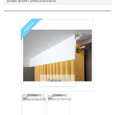
profilis QL036T (200x14.8x4.6)cm.
NAUJA
Padidinti