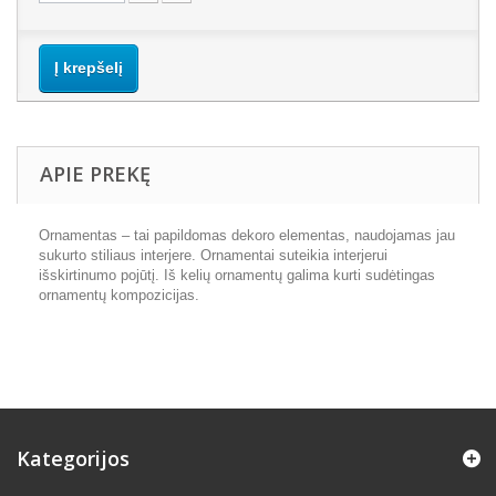
Į krepšelį
APIE PREKĘ
Ornamentas – tai papildomas dekoro elementas, naudojamas jau
sukurto stiliaus interjere. Ornamentai suteikia interjerui
išskirtinumo pojūtį. Iš kelių ornamentų galima kurti sudėtingas
ornamentų kompozicijas.
Kategorijos