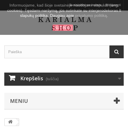
Informuojame, kad šioje svetainėje naudojami slapukai (ang.
Susisiekite su mumis
Prisijungti
cookies). Tęsdami naršymą, jūs sutinkate su interjerodekoras.lt
slapukų politika. Daugiau apie
privatumo politiką
.
SUTINKU
Krepšelis
(tuščia)
MENIU