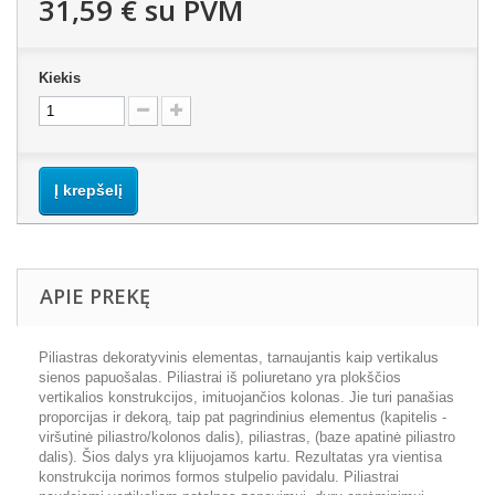
31,59 €
su PVM
Kiekis
Į krepšelį
APIE PREKĘ
Piliastras dekoratyvinis elementas, tarnaujantis kaip vertikalus
sienos papuošalas. Piliastrai iš poliuretano yra plokščios
vertikalios konstrukcijos, imituojančios kolonas. Jie turi panašias
proporcijas ir dekorą, taip pat pagrindinius elementus (kapitelis -
viršutinė piliastro/kolonos dalis), piliastras, (baze apatinė piliastro
dalis). Šios dalys yra klijuojamos kartu. Rezultatas yra vientisa
konstrukcija norimos formos stulpelio pavidalu. Piliastrai