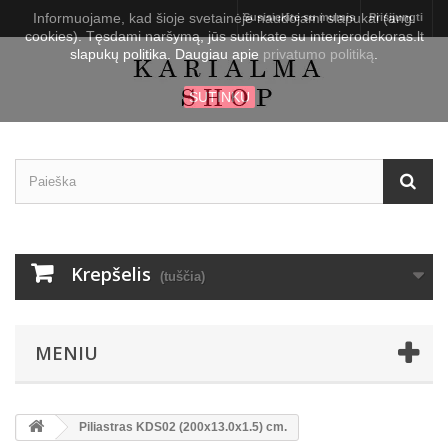
Informuojame, kad šioje svetainėje naudojami slapukai (ang.
Susisiekite su mumis
Prisijungti
cookies). Tęsdami naršymą, jūs sutinkate su interjerodekoras.lt
slapukų politika. Daugiau apie
privatumo politiką
.
SUTINKU
Krepšelis
(tuščia)
MENIU
Piliastras KDS02 (200x13.0x1.5) cm.