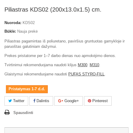
Piliastras KDS02 (200x13.0x1.5) cm.
Nuoroda:
KDS02
Būklė:
Nauja prekė
Piliastras pagamintas iš poliuretano, paviršius gruntuotas gamykloje ir
paruoštas galutiniam dažymui.
Prekes pristatome per 1–7 darbo dienas nuo apmokėjimo dienos.
Tvirtinimui rekomenduojama naudoti klijus
M300
.
M310
.
Glaistymui rekomenduojame naudoti
PUFAS STYRO-FILL
.
Pristatymas 1-7 d.d.
Twitter
Dalintis
Google+
Pinterest
Spausdinti