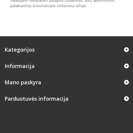
naudojami vertikaliam patalpos zonavimui, durų aprėminimui,
palaikančios konstrukcijos imitavimui nišoje.
Kategorijos
Informacija
Mano paskyra
Parduotuvės informacija