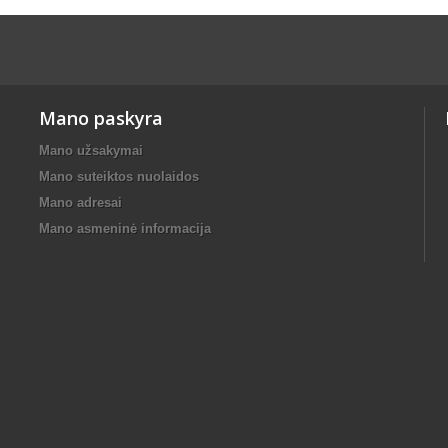
Mano paskyra
Mano užsakymai
Mano suteiktos nuolaidos
Mano adresai
Mano asmeninė informacija