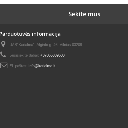
Sekite mus
Parduotuvės informacija
UAB"Karialma", Algirdo g. 46, Vilnius 03209
Susisiekite dabar:
+37065339603
El. paštas:
info@karialma.lt