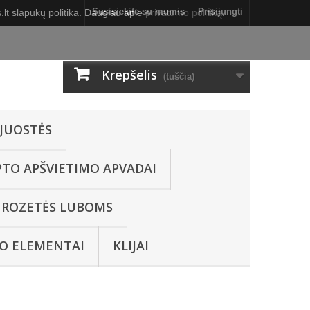
Susisiekite su mumis
Prisijungti
lt slapukų politika. Daugiau apie
privatumo politiką
.
Krepšelis
(tuščia)
JUOSTĖS
PTO APŠVIETIMO APVADAI
ROZETĖS LUBOMS
O ELEMENTAI
KLIJAI