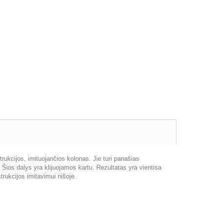
trukcijos, imituojančios kolonas. Jie turi panašias
s). Šios dalys yra klijuojamos kartu. Rezultatas yra vientisa
trukcijos imitavimui nišoje.