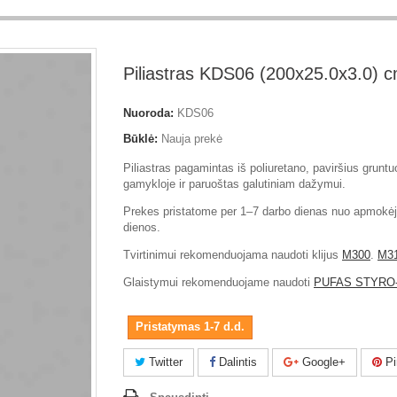
Piliastras KDS06 (200x25.0x3.0) 
Nuoroda:
KDS06
Būklė:
Nauja prekė
Piliastras pagamintas iš poliuretano, paviršius gruntu
gamykloje ir paruoštas galutiniam dažymui.
Prekes pristatome per 1–7 darbo dienas nuo apmokė
dienos.
Tvirtinimui rekomenduojama naudoti klijus
M300
.
M3
Glaistymui rekomenduojame naudoti
PUFAS STYRO-
Pristatymas 1-7 d.d.
Twitter
Dalintis
Google+
Pi