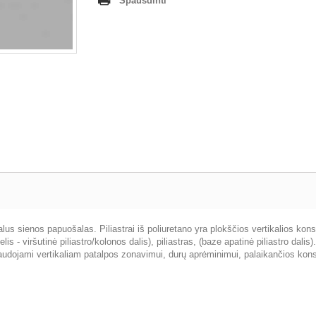
Spausdinti
alus sienos papuošalas. Piliastrai iš poliuretano yra plokščios vertikalios kons
lis - viršutinė piliastro/kolonos dalis), piliastras, (baze apatinė piliastro dali
naudojami vertikaliam patalpos zonavimui, durų aprėminimui, palaikančios kons