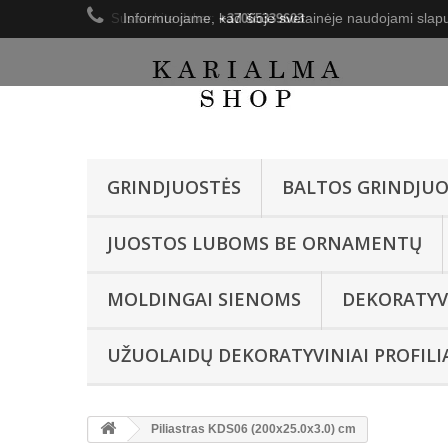
Informuojame, kad šioje svetainėje naudojami slapu
Susisiekite dabar:
+37065339603
GRINDJUOSTĖS
BALTOS GRINDJUO
JUOSTOS LUBOMS BE ORNAMENTŲ
MOLDINGAI SIENOMS
DEKORATYV
UŽUOLAIDŲ DEKORATYVINIAI PROFILI
Piliastras KDS06 (200x25.0x3.0) cm