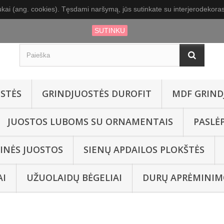
kai (ang. cookies). Tęsdami naršymą, jūs sutinkate su interjerodekoras.
SUTINKU
STĖS
GRINDJUOSTĖS DUROFIT
MDF GRIND
JUOSTOS LUBOMS SU ORNAMENTAIS
PASLĖ
INĖS JUOSTOS
SIENŲ APDAILOS PLOKŠTĖS
AI
UŽUOLAIDŲ BĖGELIAI
DURŲ APRĖMINIM