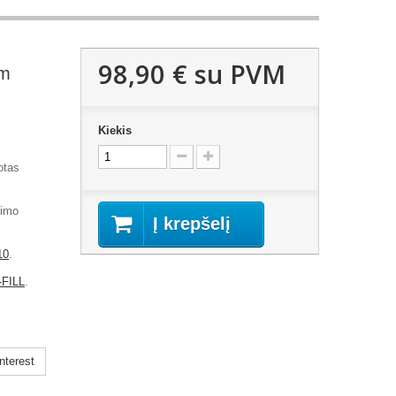
98,90 €
su PVM
cm
Kiekis
otas
jimo
Į krepšelį
10
.
FILL
.
nterest