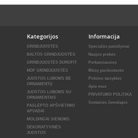
Kategorijos
Informacija
GRINDJUOSTĖS
Specialūs pasiūlymai
BALTOS GRINDJUOSTĖS
Naujos prekės
GRINDJUOSTĖS DUROFIT
Perkamiausios
MDF GRINDJUOSTĖS
Mūsų parduotuvės
JUOSTOS LUBOMS BE
Pirkimo taisyklės
ORNAMENTŲ
Apie mus
JUOSTOS LUBOMS SU
PRIVATUMO POLITIKA
ORNAMENTAIS
Svetainės žemėlapis
PASLĖPTO APŠVIETIMO
APVADAI
MOLDINGAI SIENOMS
DEKORATYVINĖS
JUOSTOS