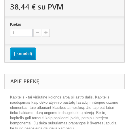
38,44 €
su PVM
Kiekis
Į krepšelį
APIE PREKĘ
Kapitelis - tai viršutinė kolonos arba piliastro dalis. Kapitelis
naudojamas kaip dekoratyvinio pastatų fasadų ir interjero dizaino
elementas, taip atkuriant klasikos atmosferą. Jie taip pat labai
tinka baldams, durų angoms ir daugeliu kitų atvejų. Be to,
kapitelis gali tarnauti kaip papildomi įvairių patalpų interjero
komponentai. Jų dėka sukuriamas prabangos ir šventės įspūdis,
be kurio neapsieina daugelis kambarių.