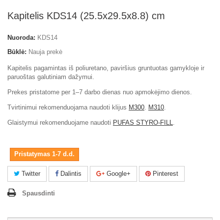
Kapitelis KDS14 (25.5x29.5x8.8) cm
Nuoroda:
KDS14
Būklė:
Nauja prekė
Kapitelis pagamintas iš poliuretano, paviršius gruntuotas gamykloje ir
paruoštas galutiniam dažymui.
Prekes pristatome per 1–7 darbo dienas nuo apmokėjimo dienos.
Tvirtinimui rekomenduojama naudoti klijus
M300
.
M310
.
Glaistymui rekomenduojame naudoti
PUFAS STYRO-FILL
.
Pristatymas 1-7 d.d.
Twitter
Dalintis
Google+
Pinterest
Spausdinti