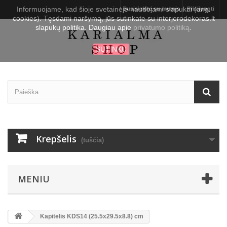
Informuojame, kad šioje svetainėje naudojami slapukai (ang.
Susisiekite su mumis
Prisijungti
cookies). Tęsdami naršymą, jūs sutinkate su interjerodekoras.lt
slapukų politika. Daugiau apie
privatumo politiką
.
SUTINKU
Krepšelis
(tuščia)
MENIU
Kapitelis KDS14 (25.5x29.5x8.8) cm