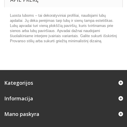
Luosta luboms – tai dekoratyviniai profiliai, naudojami lubų
apdailai. Jų dėka perėjimas tarp lubų ir sienų tampa estetiškas.
Lubų apvadai turi vieną plokščią paviršių, kuris tvirtinamas prie
sienos arba lubų paviršiaus. Apvadai dažnai naudojami
šiuolaikiniame interjere įvairiais variantais. Galite sukurti išskirtinį
Provanso stilių arba sukurti griežtą minimalistinį dizainą.
Kategorijos
Informacija
Mano paskyra