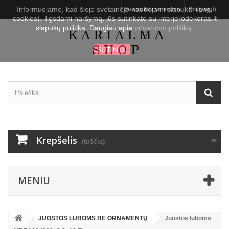
Informuojame, kad šioje svetainėje naudojami slapukai (ang.
Susisiekite su mumis
Prisijungti
cookies). Tęsdami naršymą, jūs sutinkate su interjerodekoras.lt
slapukų politika. Daugiau apie
privatumo politiką
.
SUTINKU
Krepšelis
(tuščia)
MENIU
JUOSTOS LUBOMS BE ORNAMENTŲ
Juostos luboms