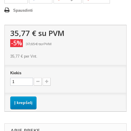
Spausdinti
35,77 €
su PVM
-5%
37,65 €
su PVM
35,77 €
per Vnt.
Kiekis
Į krepšelį
APIE PREKĘ