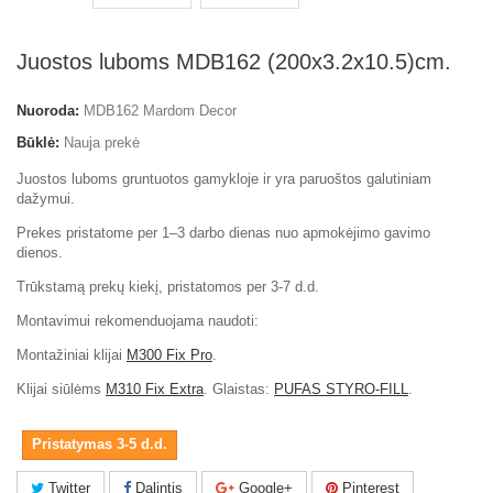
Juostos luboms MDB162 (200x3.2x10.5)cm.
Nuoroda:
MDB162 Mardom Decor
Būklė:
Nauja prekė
Juostos luboms gruntuotos gamykloje ir yra paruoštos galutiniam
dažymui.
Prekes pristatome per 1–3 darbo dienas nuo apmokėjimo gavimo
dienos.
Trūkstamą prekų kiekį, pristatomos per 3-7 d.d.
Montavimui rekomenduojama naudoti:
Montažiniai klijai
M300 Fix Pro
.
Klijai siūlėms
M310 Fix Extra
. Glaistas:
PUFAS STYRO-FILL
.
Pristatymas 3-5 d.d.
Twitter
Dalintis
Google+
Pinterest