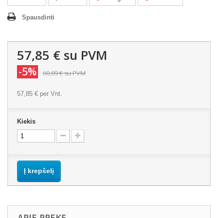
Spausdinti
57,85 €
su PVM
-5%
60,89 €
su PVM
57,85 €
per Vnt.
Kiekis
Į krepšelį
APIE PREKĘ