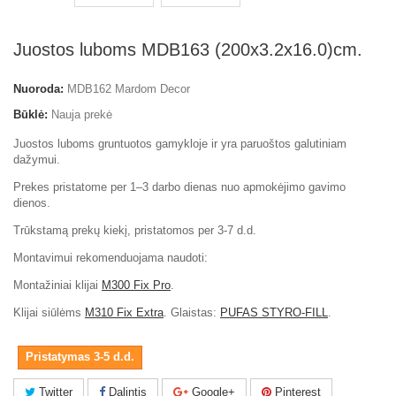
Juostos luboms MDB163 (200x3.2x16.0)cm.
Nuoroda:
MDB162 Mardom Decor
Būklė:
Nauja prekė
Juostos luboms gruntuotos gamykloje ir yra paruoštos galutiniam
dažymui.
Prekes pristatome per 1–3 darbo dienas nuo apmokėjimo gavimo
dienos.
Trūkstamą prekų kiekį, pristatomos per 3-7 d.d.
Montavimui rekomenduojama naudoti:
Montažiniai klijai
M300 Fix Pro
.
Klijai siūlėms
M310 Fix Extra
. Glaistas:
PUFAS STYRO-FILL
.
Pristatymas 3-5 d.d.
Twitter
Dalintis
Google+
Pinterest