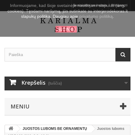
Informuojame, kad šioje svetainėje naudojami slapukai (ang.
Susisiekite su mumis
Prisijungti
cookies). Tęsdami naršymą, jūs sutinkate su interjerodekoras.lt
slapukų politika. Daugiau apie
privatumo politiką
.
SUTINKU
Krepšelis
(tuščia)
MENIU
JUOSTOS LUBOMS BE ORNAMENTŲ
Juostos luboms