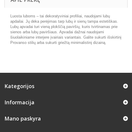
Luosta luboms – tai dekoratyviniai profiliai, naudojami lubų
apdailai. Jų dėka perėjimas tarp lubų ir sienų tampa estetiškas.
Lubų apvadai turi vieną plokščią paviršių, kuris tvirtinamas prie
sienos arba lubų paviršiaus. Apvadai dažnai naudojami
šiuolaikiniame interjere įvairiais variantais. Galite sukurti išskirtinį
Provanso stilių arba sukurti griežtą minimalistinį dizainą.
Kategorijos
Informacija
Mano paskyra