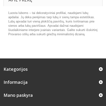
Luosta luboms – tai dekoratyviniai profiliai, naudojami lubų
apdailai. Jų dėka perėjimas tarp lubų ir sienų tampa estetiškas.
Lubų apvadai turi vieną plokščią paviršių, kuris tvirtinamas prie
sienos arba lubų paviršiaus. Apvadai dažnai naudojami
šiuolaikiniame interjere įvairiais variantais. Galite sukurti išskirtinį
Provanso stilių arba sukurti griežtą minimalistinį dizainą.
Kategorijos
Informacija
Mano paskyra