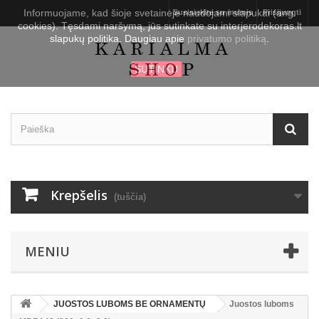
Informuojame, kad šioje svetainėje naudojami slapukai (ang.
Susisiekite su mumis
Prisijungti
cookies). Tęsdami naršymą, jūs sutinkate su interjerodekoras.lt
slapukų politika. Daugiau apie
privatumo politiką
.
SUTINKU
Krepšelis
(tuščia)
MENIU
JUOSTOS LUBOMS BE ORNAMENTŲ
Juostos luboms