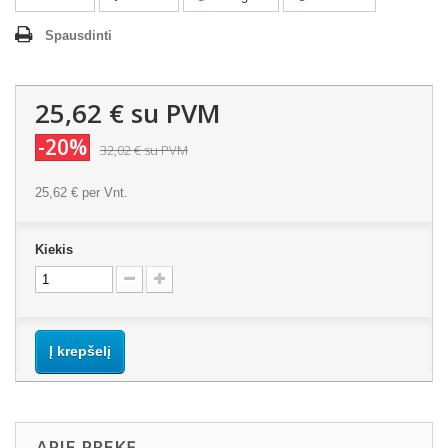
Spausdinti
25,62 €
su PVM
-20%
32,02 €
su PVM
25,62 €
per Vnt.
Kiekis
Į krepšelį
APIE PREKĘ