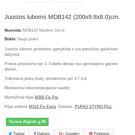
Juostos luboms MDB142 (200x9.8x8.0)cm.
Nuoroda:
MDB142 Mardom Decor
Būklė:
Nauja prekė
Juostos luboms gruntuotos gamykloje ir yra paruoštos galutiniam
dažymui.
Prekes pristatome per 1–3 darbo dienas nuo apmokėjimo gavimo
dienos.
Trūkstamą prekų kiekį, pristatomos per 3-7 d.d.
Montavimui rekomenduojama naudoti:
Montažiniai klijai
M300 Fix Pro
.
Klijai siūlėms
M310 Fix Extra
. Glaistas:
PUFAS STYRO-FILL
.
Turime Algirdo g.46
Twitter
Dalintis
Google+
Pinterest