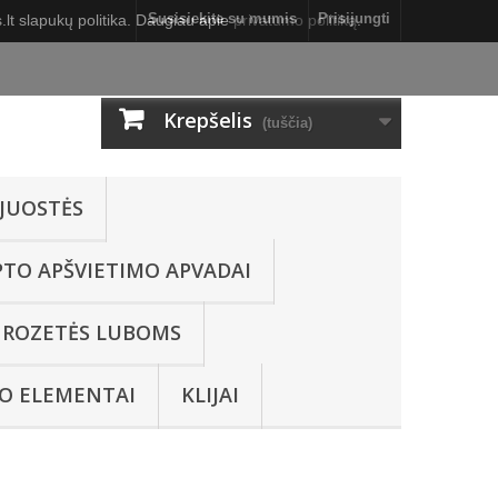
Susisiekite su mumis
Prisijungti
lt slapukų politika. Daugiau apie
privatumo politiką
.
Krepšelis
(tuščia)
JUOSTĖS
PTO APŠVIETIMO APVADAI
ROZETĖS LUBOMS
O ELEMENTAI
KLIJAI