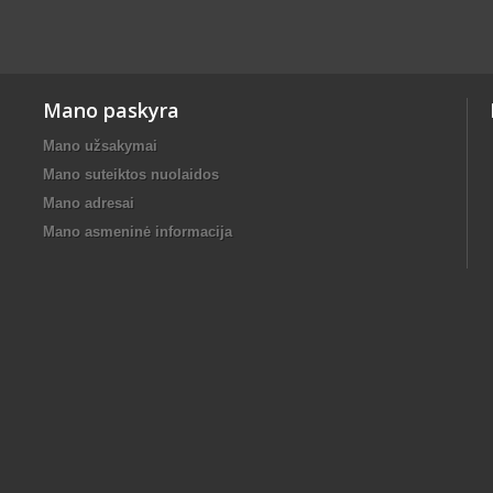
Mano paskyra
Mano užsakymai
Mano suteiktos nuolaidos
Mano adresai
Mano asmeninė informacija