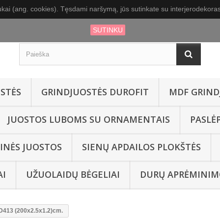
kai (ang. cookies). Tęsdami naršymą, jūs sutinkate su interjerodekoras.
SUTINKU
STĖS
GRINDJUOSTĖS DUROFIT
MDF GRIND
JUOSTOS LUBOMS SU ORNAMENTAIS
PASLĖ
INĖS JUOSTOS
SIENŲ APDAILOS PLOKŠTĖS
AI
UŽUOLAIDŲ BĖGELIAI
DURŲ APRĖMINIM
13 (200x2.5x1.2)cm.