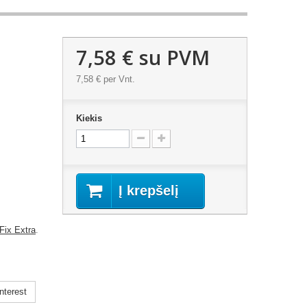
7,58 €
su PVM
7,58 €
per Vnt.
Kiekis
Į krepšelį
Fix Extra
.
nterest