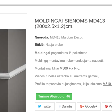
MOLDINGAI SIENOMS MD413
(200x2.5x1.2)cm.
Nuoroda:
MD413 Mardom Decor.
Būklė:
Nauja prekė
Moldingai
pagamintos iš polistireno.
Moldingų montavimui rekomenduojama naudoti:
Montažiniai klijai
M300 Fix Pro
.
Vienos tubelės užtenka 16 metrams gaminių .
Profilio tarpusavio sujungimams, klijai siūlėms
M310 
Turime Algirdo g. 46
Twitter
Dalintis
Google+
Pi