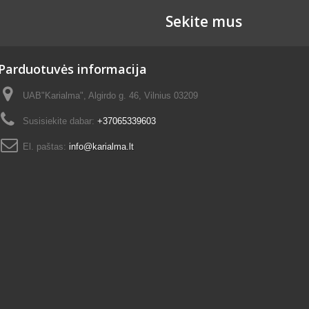
Sekite mus
Parduotuvės informacija
UAB"Karialma", Algirdo g. 46, Vilnius 03209
Susisiekite dabar:
+37065339603
El. paštas:
info@karialma.lt