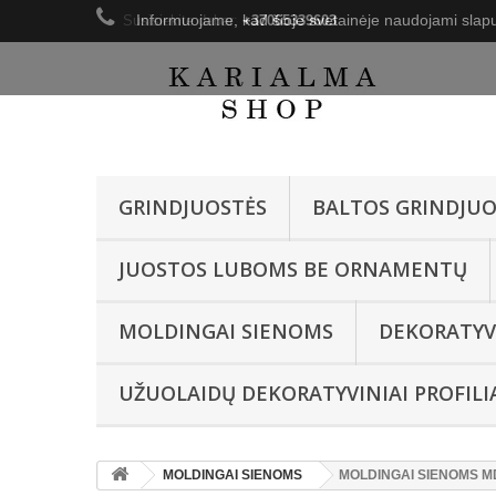
Informuojame, kad šioje svetainėje naudojami slapu
Susisiekite dabar:
+37065339603
GRINDJUOSTĖS
BALTOS GRINDJUO
JUOSTOS LUBOMS BE ORNAMENTŲ
MOLDINGAI SIENOMS
DEKORATYV
UŽUOLAIDŲ DEKORATYVINIAI PROFILI
MOLDINGAI SIENOMS
MOLDINGAI SIENOMS MD4