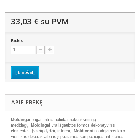
33,03 €
su PVM
Kiekis
Į krepšelį
APIE PREKĘ
Moldingai
pagaminti iš aplinkai nekenksmingų
medžiagų.
Moldingai
yra išgaubtos formos dekoratyvinis
elementas. Įvairių dydžių ir formų.
Moldingai
naudojamos kaip
vientisas dekoras arba iš jų kuriamos kompozicijos ant sienos