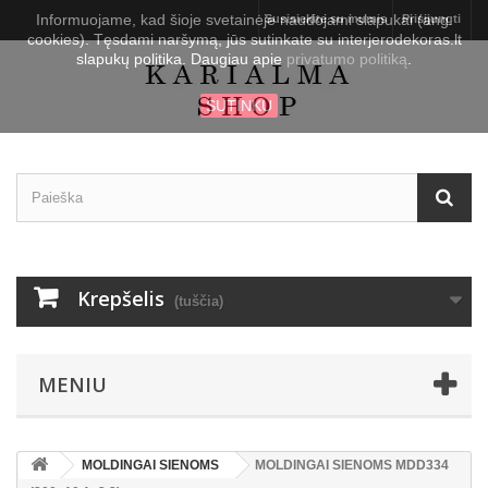
Informuojame, kad šioje svetainėje naudojami slapukai (ang.
Susisiekite su mumis
Prisijungti
cookies). Tęsdami naršymą, jūs sutinkate su interjerodekoras.lt
slapukų politika. Daugiau apie
privatumo politiką
.
SUTINKU
Krepšelis
(tuščia)
MENIU
MOLDINGAI SIENOMS
MOLDINGAI SIENOMS MDD334