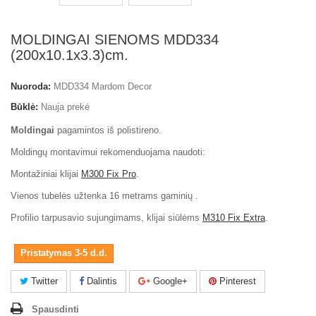
MOLDINGAI SIENOMS MDD334
(200x10.1x3.3)cm.
Nuoroda:
MDD334 Mardom Decor
Būklė:
Nauja prekė
Moldingai
pagamintos iš polistireno.
Moldingų montavimui rekomenduojama naudoti:
Montažiniai klijai
M300 Fix Pro
.
Vienos tubelės užtenka 16 metrams gaminių .
Profilio tarpusavio sujungimams, klijai siūlėms
M310 Fix Extra
.
Pristatymas 3-5 d.d.
Twitter
Dalintis
Google+
Pinterest
Spausdinti