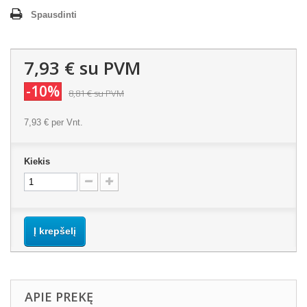
Spausdinti
7,93 €
su PVM
-10%
8,81 €
su PVM
7,93 €
per Vnt.
Kiekis
Į krepšelį
APIE PREKĘ