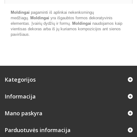
Moldingai
pagaminti iš aplinkai nekenksmingų
medžiagų.
Moldingai
yra išgaubtos formos dekoratyvinis
elementas. Įvairių dydžių ir formų.
Moldingai
naudojamos kaip
vientisas dekoras arba iš jų kuriamos kompozicijos ant sienos
paviršiaus.
Kategorijos
Informacija
Mano paskyra
Parduotuvės informacija