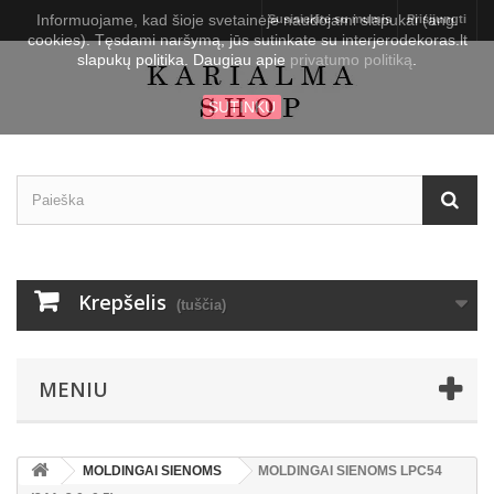
Informuojame, kad šioje svetainėje naudojami slapukai (ang.
Susisiekite su mumis
Prisijungti
cookies). Tęsdami naršymą, jūs sutinkate su interjerodekoras.lt
slapukų politika. Daugiau apie
privatumo politiką
.
SUTINKU
Krepšelis
(tuščia)
MENIU
MOLDINGAI SIENOMS
MOLDINGAI SIENOMS LPC54