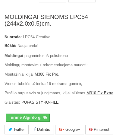
MOLDINGAI SIENOMS LPC54
(244x2.0x0.5)cm.
Nuoroda:
LPC54 Creativa
Būklė:
Nauja prekė
Moldingai
pagamintos iš polistireno.
Moldingų montavimui rekomenduojama naudoti:
Montažiniai klijai
M300 Fix Pro
.
Vienos tubelės užtenka 16 metrams gaminių .
Profilio tarpusavio sujungimams, klijai siūlėms
M310 Fix Extra
.
Glaistas:
PUFAS STYRO-FILL
.
Turime Algirdo g. 46
Twitter
Dalintis
Google+
Pinterest